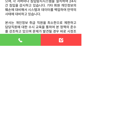
으며, 각 서버마다 침입탐지시스템을 설치하여 24시
간 침입을 감시하고 있습니다. 기타 회원 개인정보의
훼손에 대비해서 시스템과 데이터를 백업하여 만약의
사태에 대비하고 있습니다.
본사는 개인정보 취급 직원을 최소한으로 제한하고
담당직원에 대한 수시 교육을 통하여 본 정책의 준수
를 강조하고 있으며 문제가 발견될 경우 바로 시정조
치하고 있습니다.
① 귀하의 개인정보를 최신의 상태로 정확하게 입력
하여 불의의 사고를 예방해 주시기 바랍니다. 이용자
가 입력한 부정확한 정보로 인해 발생하는 사고의 책
임은 이용자 자신에게 있으며 타인 정보의 도용 등 허
위 정보를 입력할 경우 회원자격이 상실될 수 있습니
다.
② 귀하는 개인정보를 보호받을 권리와 함께 스스로
를 보호하고 타인의 정보를 침해하지 않을 의무도 가
지고 있습니다. 비밀번호를 포함한 귀하의 개인정보
가 유출되지 않도록 조심하시고 게시물을 포함한 타
인의 개인정보를 훼손하지 않도록 유의해 주십시오.
만약 이 같은 책임을 다하지 못하고 타인의 정보 및 존
엄성을 훼손할 시에는 『정보통신망이용 촉진 및 정보
보호 등에 관한 법률』등에 의해 처벌 받을 수 있습니
다.
기타 개인정보에 관한 상담이 필요한 경우에는 개인